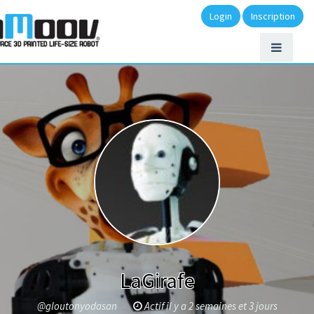
Login
Inscription
LaGirafe
@gloutonyodasan
Actif il y a 2 semaines et 3 jours