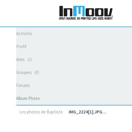
Activités
Profil
Amis
1
Groupes
0
Forums
Album Photo
Les photos de Baptiste
IMG_2224[1].JPG…