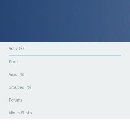
Activités
Profil
Amis
0
Groupes
0
Forums
Album Photo