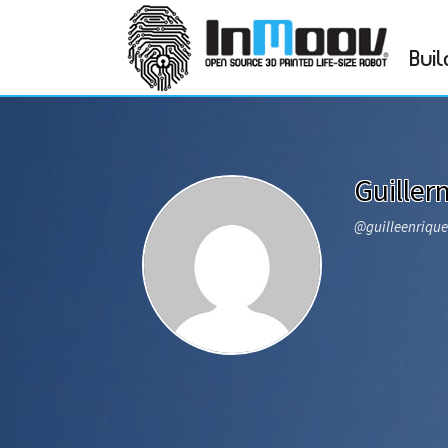
Buil
Guille
@guilleenriqu