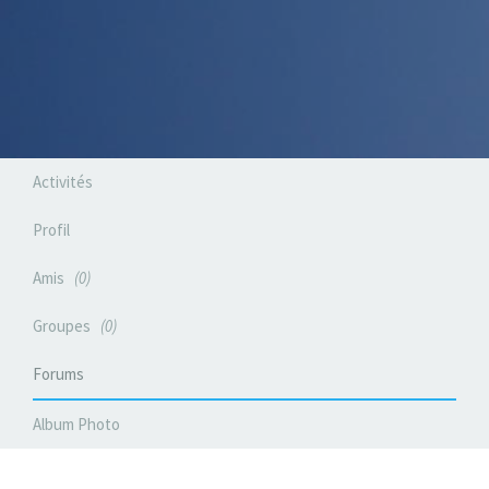
Activités
Profil
Amis
0
Groupes
0
Forums
Album Photo