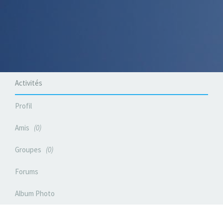
Activités
Profil
Amis
0
Groupes
0
Forums
Album Photo