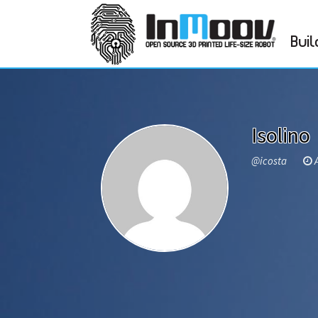
Buil
Isolino
@icosta
A