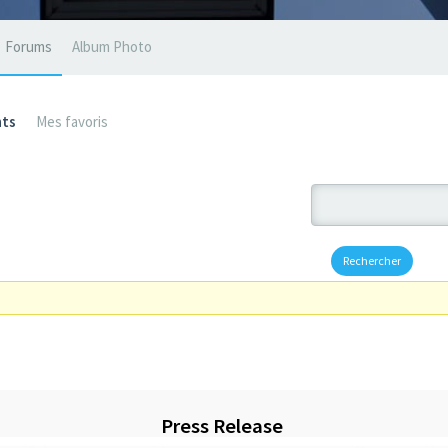
Forums
Album Photo
ts
Mes favoris
Press Release