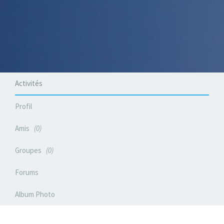
Activités
Profil
Amis
0
Groupes
0
Forums
Album Photo