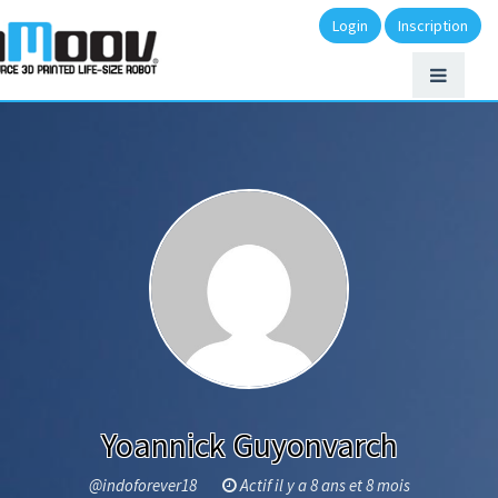
Login
Inscription
Yoannick Guyonvarch
@indoforever18
Actif il y a 8 ans et 8 mois