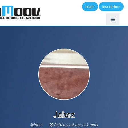
Login
Inscription
Jabez
@jabez
Actif il y a 6 ans et 1 mois