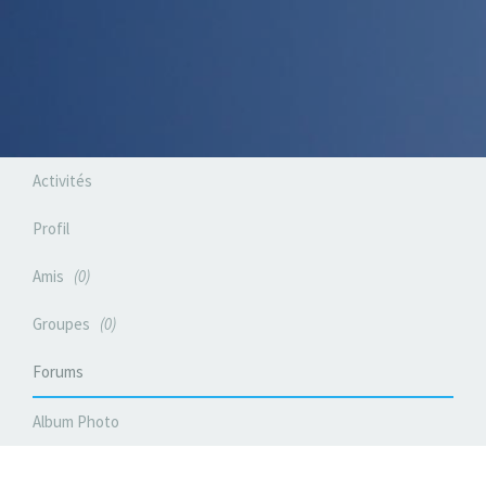
Activités
Profil
Amis
0
Groupes
0
Forums
Album Photo