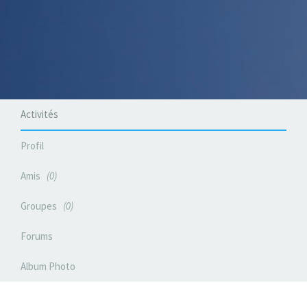
Activités
Profil
Amis
0
Groupes
0
Forums
Album Photo