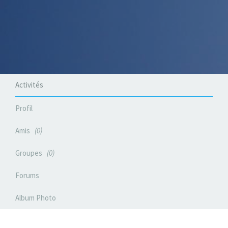
Activités
Profil
Amis
0
Groupes
0
Forums
Album Photo