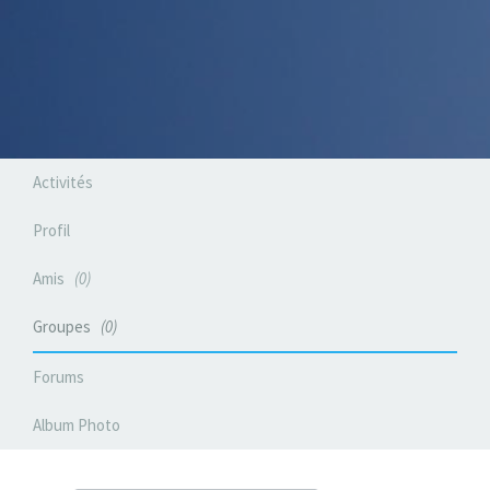
Activités
Profil
Amis
0
Groupes
0
Forums
Album Photo