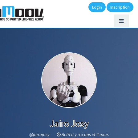
Login
Inscription
Jairo Josy
@jairojosy
Actif il y a 5 ans et 4 mois