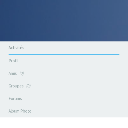
Activités
Profil
Amis
0
Groupes
0
Forums
Album Photo