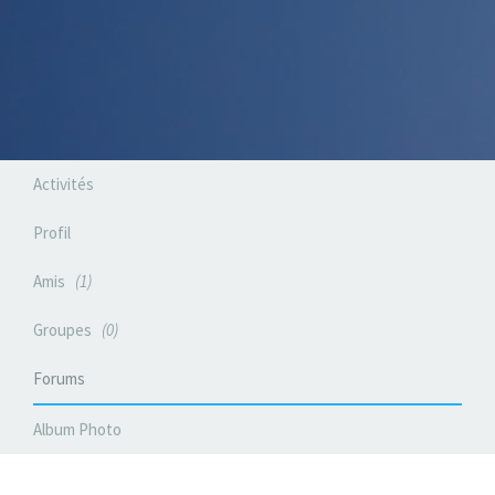
Activités
Profil
Amis
1
Groupes
0
Forums
Album Photo