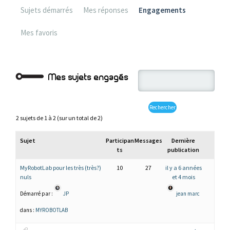
Sujets démarrés
Mes réponses
Engagements
Mes favoris
Mes sujets engagés
2 sujets de 1 à 2 (sur un total de 2)
Sujet
Participan
Messages
Dernière
ts
publication
MyRobotLab pour les très (très?)
10
27
il y a 6 années
nuls
et 4 mois
Démarré par :
JP
jean marc
dans :
MYROBOTLAB