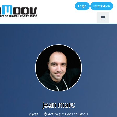
Login
Inscription
jean marc
@jeyf
Actif il y a 4 ans et 8 mois