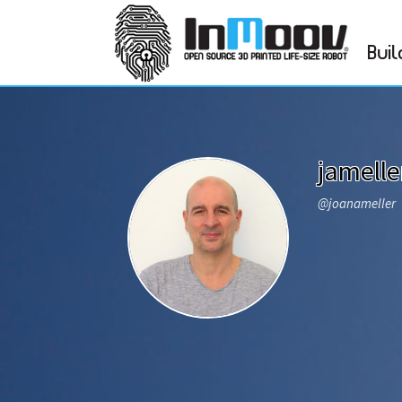
Buil
jamelle
@joanameller