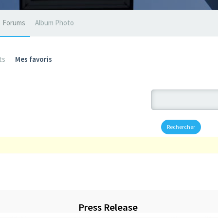
Forums
Album Photo
ts
Mes favoris
Press Release