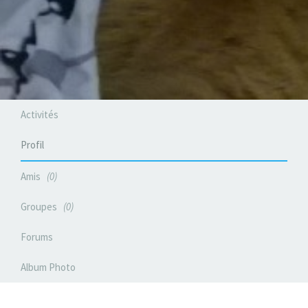
Activités
Profil
Amis
0
Groupes
0
Forums
Album Photo