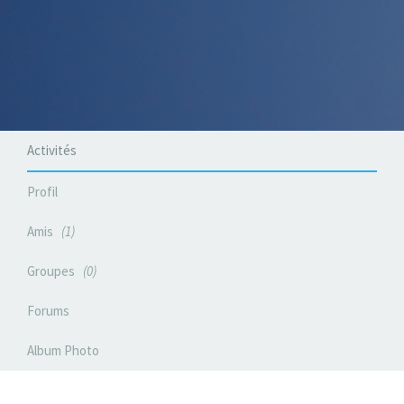
Activités
Profil
Amis
1
Groupes
0
Forums
Album Photo