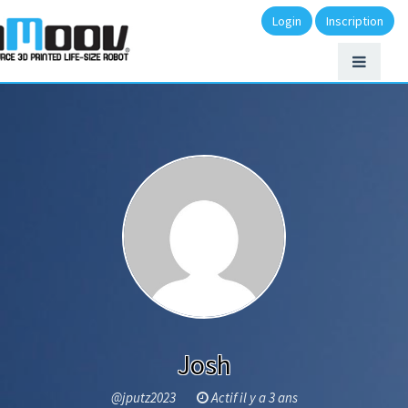
Login
Inscription
Josh
@jputz2023
Actif il y a 3 ans