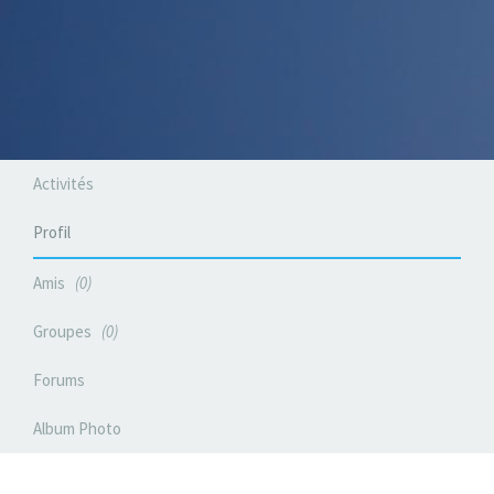
Activités
Profil
Amis
0
Groupes
0
Forums
Album Photo