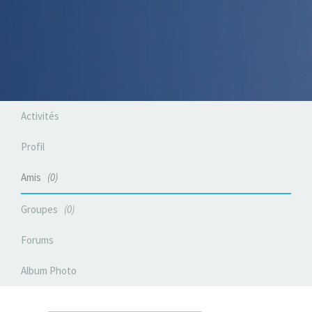
Activités
Profil
Amis
0
Groupes
0
Forums
Album Photo