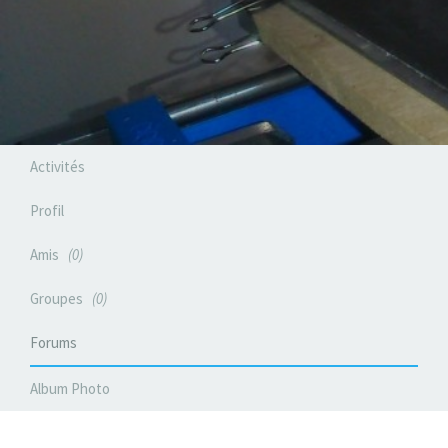
Activités
Profil
Amis
0
Groupes
0
Forums
Album Photo