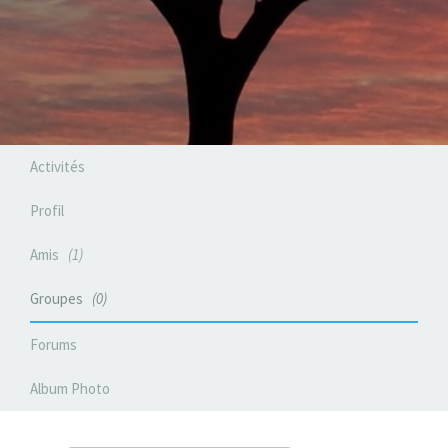
Activités
Profil
Amis
1
Groupes
0
Forums
Album Photo