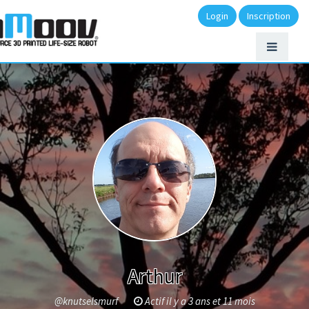
Login
Inscription
Arthur
@knutselsmurf
Actif il y a 3 ans et 11 mois