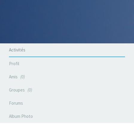
Activités
Profil
Amis
0
Groupes
0
Forums
Album Photo