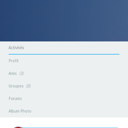
Activités
Profil
Amis
3
Groupes
0
Forums
Album Photo