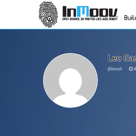
Buil
Leo Ga
@leonit
A