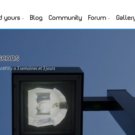
d yours
Blog
Community
Forum
Galler
scons
ctif il y a 3 semaines et 3 jours