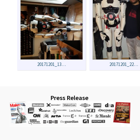
20171201_13…
20171201_22…
Press Release