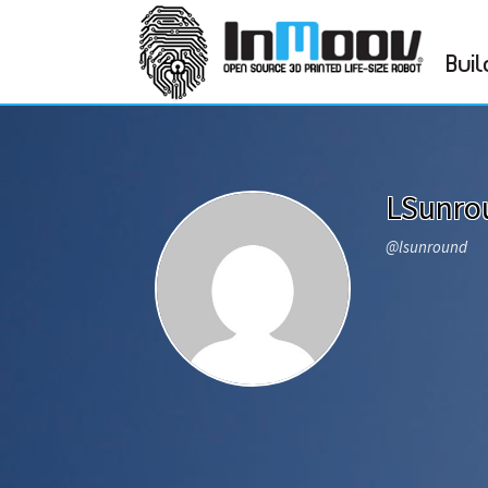
Buil
LSunro
@lsunround