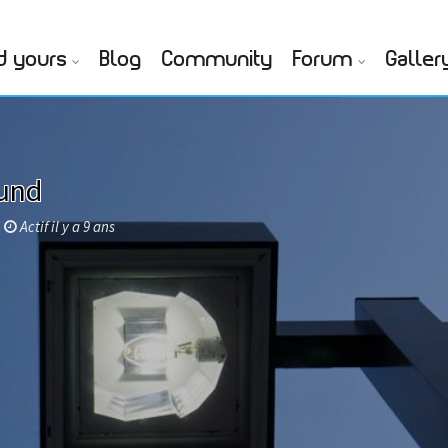
d yours
Blog
Community
Forum
Galler
und
Actif il y a 9 ans