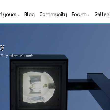
d yours
Blog
Community
Forum
Galler
ky
if il y a 6 ans et 4 mois