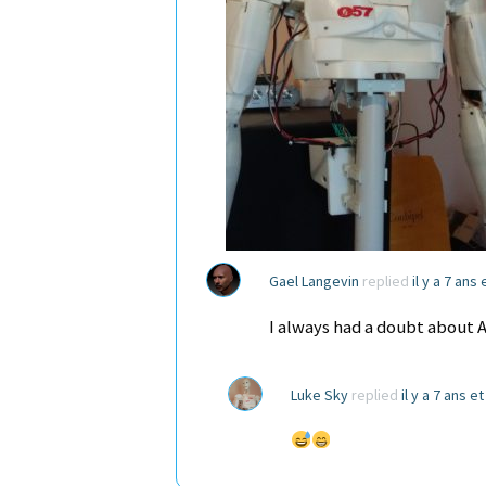
Gael Langevin
replied
il y a 7 ans
I always had a doubt about 
Luke Sky
replied
il y a 7 ans e