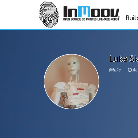
Buil
Luke S
@luke
Act