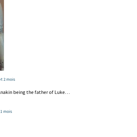
 et 2 mois
Anakin being the father of Luke…
t 1 mois