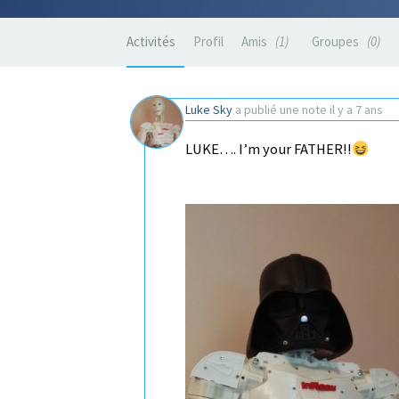
Activités
Profil
Amis
1
Groupes
0
Luke Sky
a publié une note
il y a 7 ans
LUKE…. I’m your FATHER!!