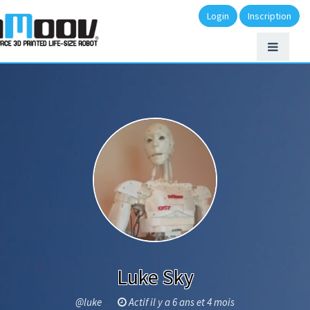
Login
Inscription
Luke Sky
@luke
Actif il y a 6 ans et 4 mois