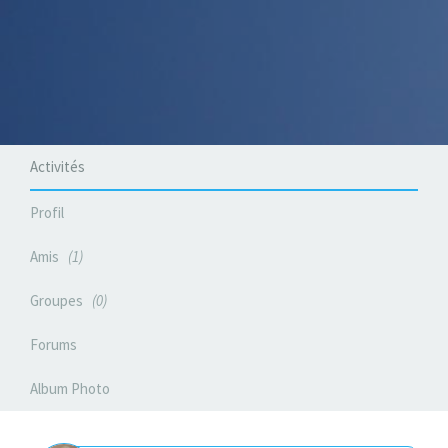
Activités
Profil
Amis
1
Groupes
0
Forums
Album Photo