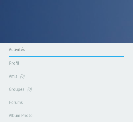
Activités
Profil
Amis
0
Groupes
0
Forums
Album Photo