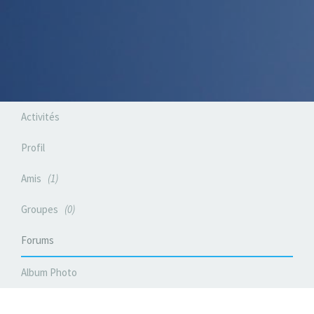
Activités
Profil
Amis
1
Groupes
0
Forums
Album Photo