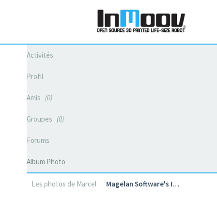
Activités
Profil
Amis
0
Groupes
0
Forums
Album Photo
Les photos de Marcel
Magelan Software's I…