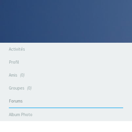
Activités
Profil
Amis
0
Groupes
0
Forums
Album Photo