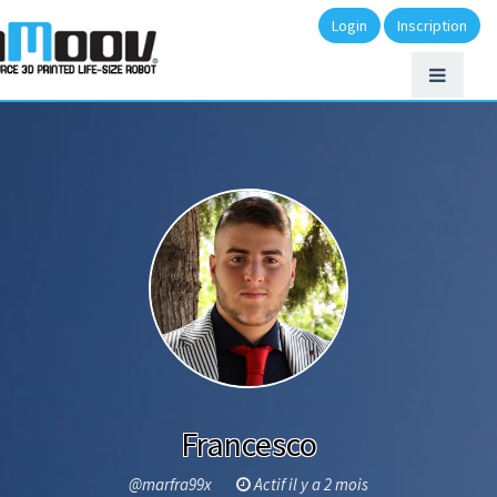
Login
Inscription
Francesco
@marfra99x
Actif il y a 2 mois