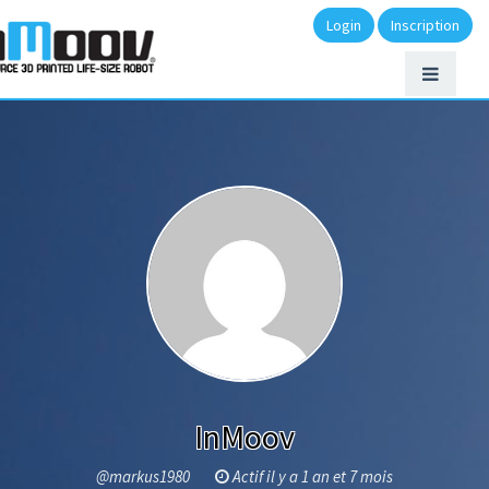
Login
Inscription
InMoov
@markus1980
Actif il y a 1 an et 7 mois