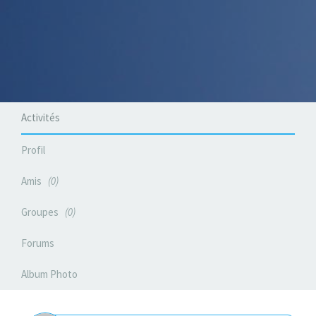
Activités
Profil
Amis
0
Groupes
0
Forums
Album Photo