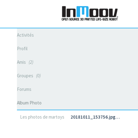
Activités
Profil
Amis
2
Groupes
0
Forums
Album Photo
Les photos de martoys
20181011_153756.jpg…