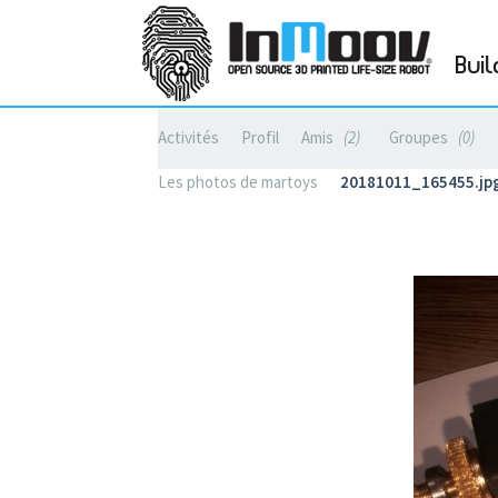
Buil
Activités
Profil
Amis
2
Groupes
0
Les photos de martoys
20181011_165455.j