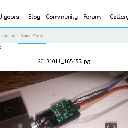
d yours
Blog
Community
Forum
Galler
Forums
Album Photo
pg…
20181011_165455.jpg