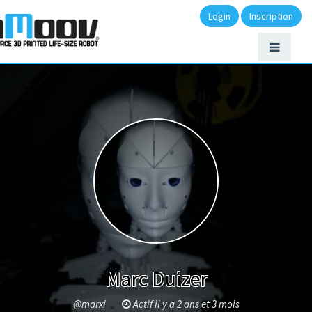
Login
Inscription
Marc Duizer
@marxi
Actif il y a 2 ans et 3 mois