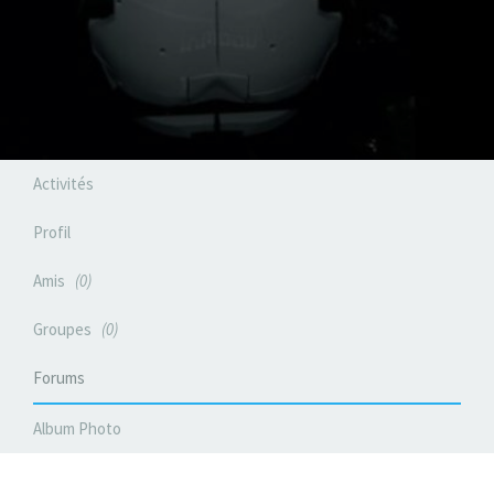
Activités
Profil
Amis
0
Groupes
0
Forums
Album Photo