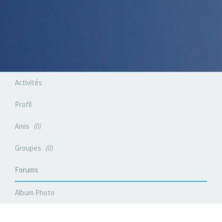
Activités
Profil
Amis
0
Groupes
0
Forums
Album Photo