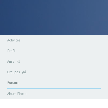
Activités
Profil
Amis
0
Groupes
0
Forums
Album Photo