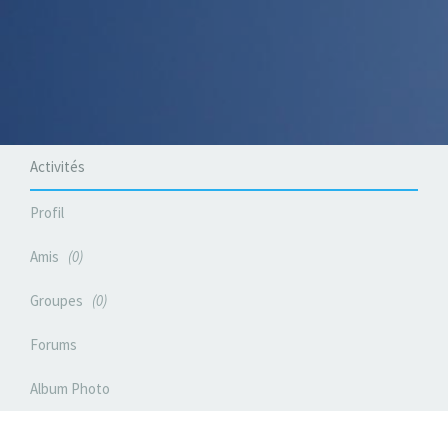
Activités
Profil
Amis
0
Groupes
0
Forums
Album Photo