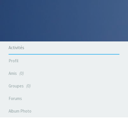
Activités
Profil
Amis
0
Groupes
0
Forums
Album Photo