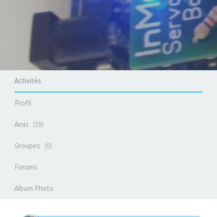
Activités
Profil
Amis
19
Groupes
0
Forums
Album Photo