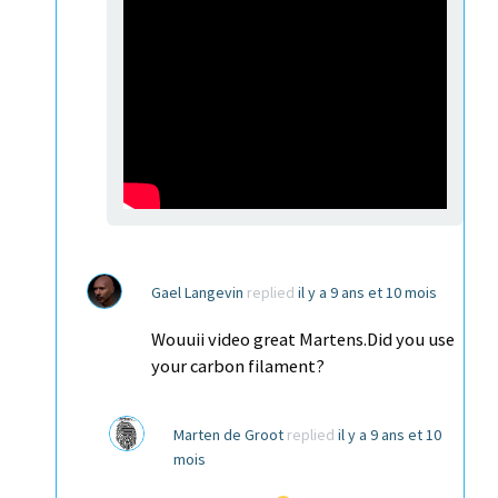
Gael Langevin
replied
il y a 9 ans et 10 mois
Wouuii video great Martens.Did you use
your carbon filament?
Marten de Groot
replied
il y a 9 ans et 10
mois