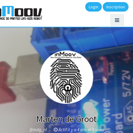
Login
Inscription
Marten de Groot
@mdg_nl
Actif il y a 4 ans et 8 mois