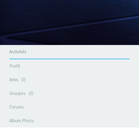
Activités
Profil
Amis
0
Groupes
0
Forums
Album Photo