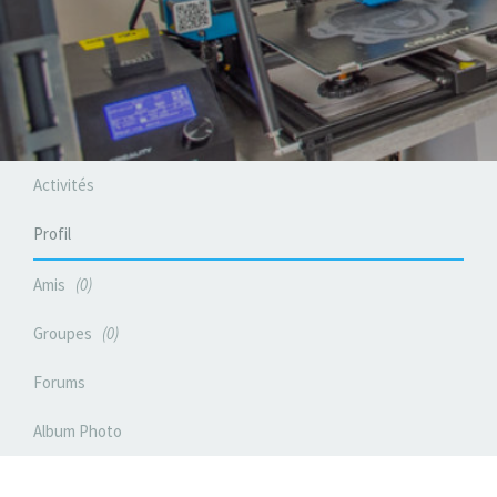
Activités
Profil
Amis
0
Groupes
0
Forums
Album Photo