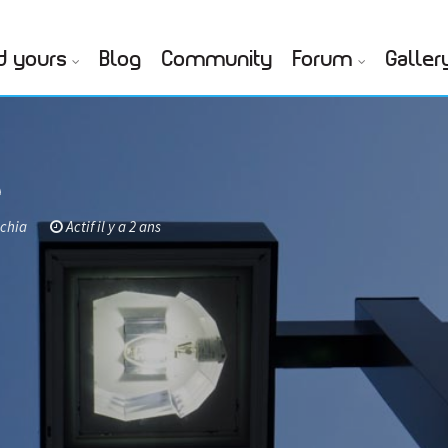
d yours
Blog
Community
Forum
Galler
e
cchia
Actif il y a 2 ans