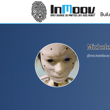
Buil
Michel
@micheleface