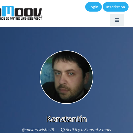
Login
Inscription
Konstantin
@mistertwister79
Actif il y a 8 ans et 8 mois