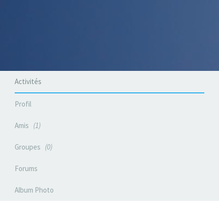
Activités
Profil
Amis
1
Groupes
0
Forums
Album Photo