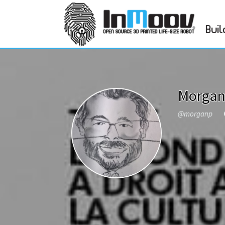
Buil
Morga
@morganp