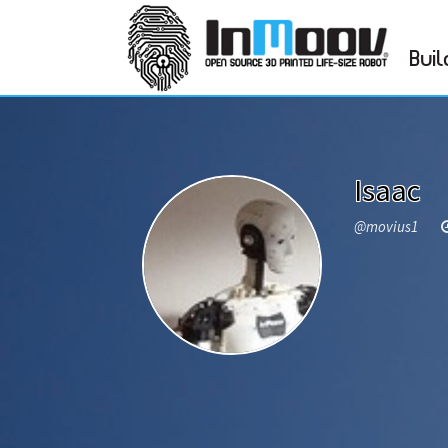
Buil
Isaac
@movius1