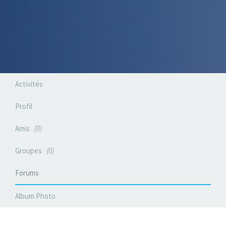
Activités
Profil
Amis
0
Groupes
0
Forums
Album Photo