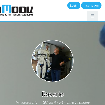
Login
Inscription
Rosario
@nuararosario
Actif il y a 4 mois et 1 semaine