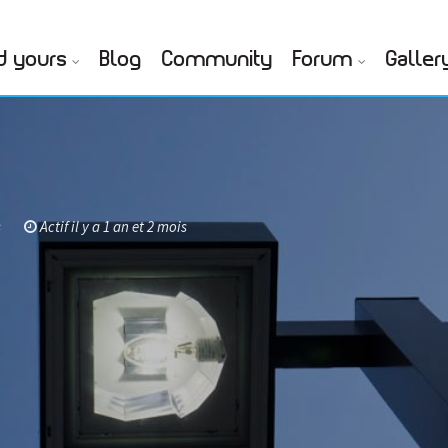
d yours
Blog
Community
Forum
Galler
s
Actif il y a 1 an et 2 mois